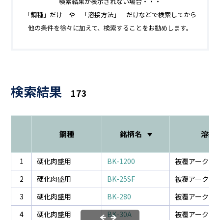
検索結果が表示されない場合・・・
「鋼種」だけ や 「溶接方法」 だけなどで検索してから
他の条件を徐々に加えて、検索することをお勧めします。
検索結果
173
鋼種
銘柄名
溶接
1
硬化肉盛用
BK-1200
被覆アーク溶
2
硬化肉盛用
BK-25SF
被覆アーク溶
3
硬化肉盛用
BK-280
被覆アーク溶
4
硬化肉盛用
BK-30A
被覆アーク溶